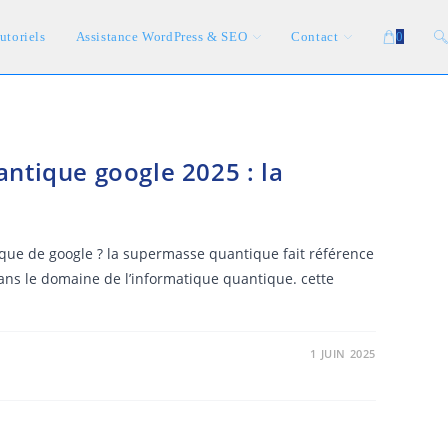
utoriels
Assistance WordPress & SEO
Contact
0
To
we
ntique google 2025 : la
se
que de google ? la supermasse quantique fait référence
ns le domaine de l’informatique quantique. cette
1 JUIN 2025