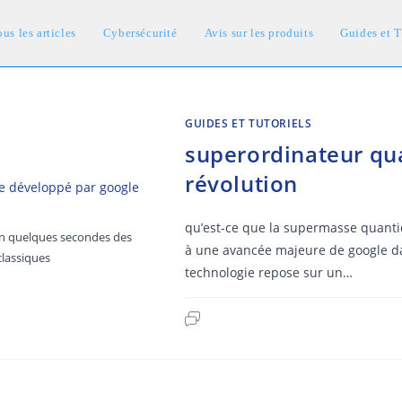
us les articles
Cybersécurité
Avis sur les produits
Guides et T
GUIDES ET TUTORIELS
superordinateur qua
révolution
qu’est-ce que la supermasse quanti
en quelques secondes des
à une avancée majeure de google da
classiques
technologie repose sur un…