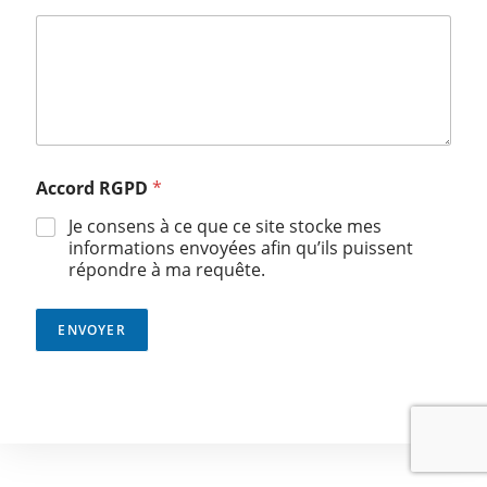
E
Accord RGPD
*
-
m
Je consens à ce que ce site stocke mes
a
informations envoyées afin qu’ils puissent
i
répondre à ma requête.
l
m
e
ENVOYER
s
s
a
g
e
R
G
P