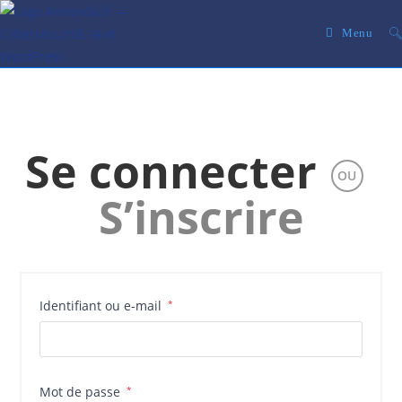
Skip
to
Menu
content
Se connecter
OU
S’inscrire
Obligatoire
Identifiant ou e-mail
*
Obligatoire
Mot de passe
*