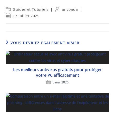
Post
Auteur/autrice
Guides et Tutoriels
anconda
category:
de
Publication
13 juillet 2025
la
publiée :
publication :
VOUS DEVRIEZ ÉGALEMENT AIMER
Les meilleurs antivirus gratuits pour protéger
votre PC efficacement
5 mai 2026