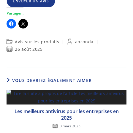
ENVOYER UN AVIS
Partager :
Post
Auteur/autrice
Avis sur les produits
anconda
category:
de
Publication
26 août 2025
la
publiée :
publication :
VOUS DEVRIEZ ÉGALEMENT AIMER
Les meilleurs antivirus pour les entreprises en
2025
3 mars 2025