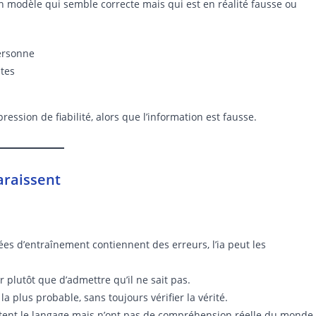
n modèle qui semble correcte mais qui est en réalité fausse ou
personne
ntes
ssion de fiabilité, alors que l’information est fausse.
araissent
ées d’entraînement contiennent des erreurs, l’ia peut les
 plutôt que d’admettre qu’il ne sait pas.
 la plus probable, sans toujours vérifier la vérité.
tent le langage mais n’ont pas de compréhension réelle du monde.