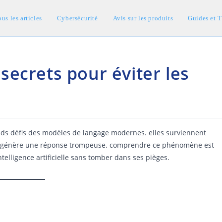
us les articles
Cybersécurité
Avis sur les produits
Guides et T
: secrets pour éviter les
rands défis des modèles de langage modernes. elles surviennent
es ou génère une réponse trompeuse. comprendre ce phénomène est
ntelligence artificielle sans tomber dans ses pièges.