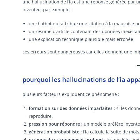
une hallucination de l’ia est une réponse générée par u
inventée. par exemple :
un chatbot qui attribue une citation à la mauvaise 
un résumé d’article contenant des données inexista
une explication technique plausible mais erronée
ces erreurs sont dangereuses car elles donnent une impre
pourquoi les hallucinations de l’ia app
plusieurs facteurs expliquent ce phénomène :
formation sur des données imparfaites
: si les donn
reproduire.
pression pour répondre
: un modèle préfère inventer
génération probabiliste
: l’ia calcule la suite de mots
manque de raisonnement profond
: les modèles imi