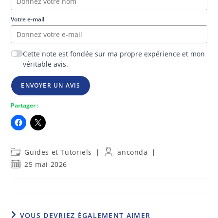
Votre e-mail
Cette note est fondée sur ma propre expérience et mon
véritable avis.
ENVOYER UN AVIS
Partager :
Post
Auteur/autrice
Guides et Tutoriels
anconda
category:
de
Publication
25 mai 2026
la
publiée :
publication :
VOUS DEVRIEZ ÉGALEMENT AIMER