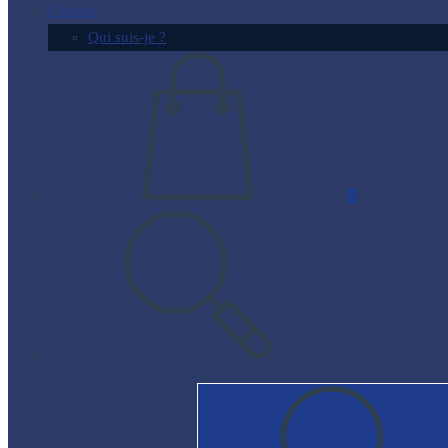
Contact
Qui suis-je ?
0
Toggle
website
search