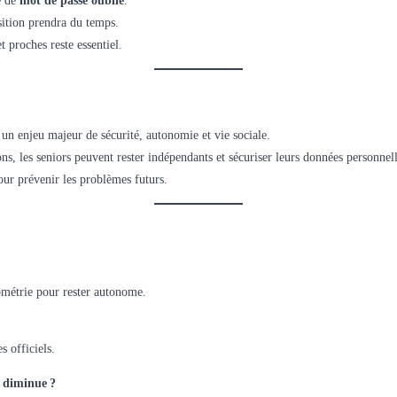
e de
mot de passe oublié
.
nsition prendra du temps.
 proches reste essentiel.
 un enjeu majeur de sécurité, autonomie et vie sociale.
s, les seniors peuvent rester indépendants et sécuriser leurs données personnell
our prévenir les problèmes futurs.
iométrie pour rester autonome.
 officiels.
e diminue ?