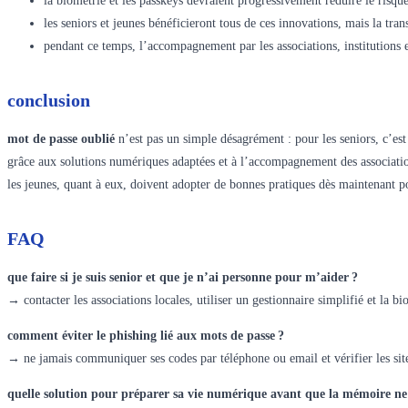
la biométrie et les passkeys devraient progressivement réduire le risqu
les seniors et jeunes bénéficieront tous de ces innovations, mais la tra
pendant ce temps, l’accompagnement par les associations, institutions et
conclusion
mot de passe oublié
n’est pas un simple désagrément : pour les seniors, c’est
grâce aux solutions numériques adaptées et à l’accompagnement des association
les jeunes, quant à eux, doivent adopter de bonnes pratiques dès maintenant p
FAQ
que faire si je suis senior et que je n’ai personne pour m’aider ?
→ contacter les associations locales, utiliser un gestionnaire simplifié et la b
comment éviter le phishing lié aux mots de passe ?
→ ne jamais communiquer ses codes par téléphone ou email et vérifier les sites
quelle solution pour préparer sa vie numérique avant que la mémoire n