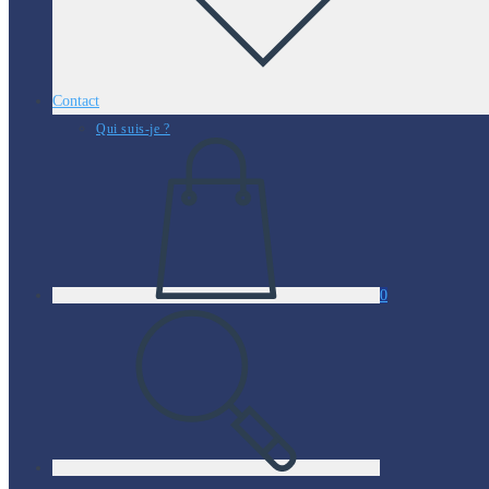
Contact
Qui suis-je ?
0
Toggle
website
search