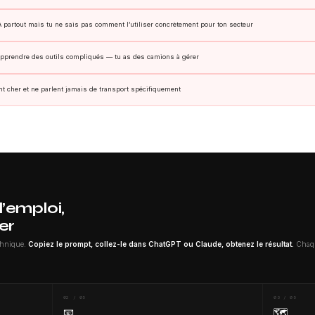
IA partout mais tu ne sais pas comment l’utiliser concrètement pour ton secteur
’apprendre des outils compliqués — tu as des camions à gérer
nt cher et ne parlent jamais de transport spécifiquement
l’emploi,
er
echnique.
Copiez le prompt, collez-le dans ChatGPT ou Claude, obtenez le résultat.
Chaque
02 / 05
03 / 05
📧
🗺️