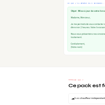
CE QUE L’IA GÉNÈRE EN 5 SECONDES :
Objet : Mise à jour de votre liv
Madame, Monsieur,
Je me permets de vous contacter co
d’environ 2 heures. Votre livraiso
Nous vous présentons nos sincères 
traitement.
Cordialement,
[Votre nom]
POUR QUI ?
Ce pack est fa
Tu es
chauffeur indépendant
🚛