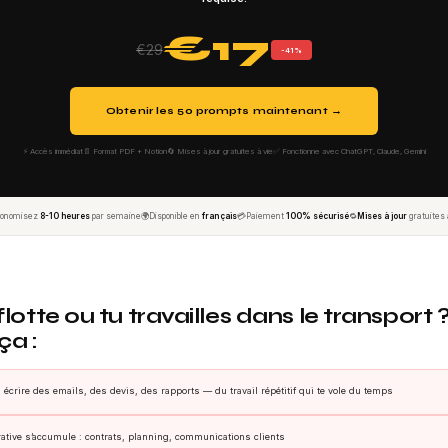
€17
€29
-41%
Obtenir les 50 prompts maintenant →
⚡ Accès immédiat
📄 Format PDF + Notion
🔄 Mises à jour gratuites à vie
✅ Fonctionne avec ChatGPT, Claude, Gemini
conomisez
8-10 heures
par semaine
🌍
Disponible en
français
💳
Paiement
100% sécurisé
🔁
Mises à jour
gratuites 
lotte ou tu travailles dans le transport 
ça :
écrire des emails, des devis, des rapports — du travail répétitif qui te vole du temps
ative s’accumule : contrats, planning, communications clients