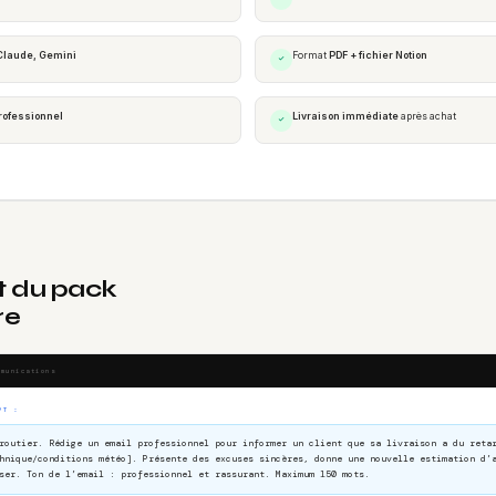
Claude, Gemini
Format
PDF + fichier Notion
✓
rofessionnel
Livraison immédiate
après achat
✓
t du pack
re
mmunications
PT :
routier. Rédige un email professionnel pour informer un client que sa livraison a du reta
hnique/conditions météo]. Présente des excuses sincères, donne une nouvelle estimation d’
ser. Ton de l’email : professionnel et rassurant. Maximum 150 mots.