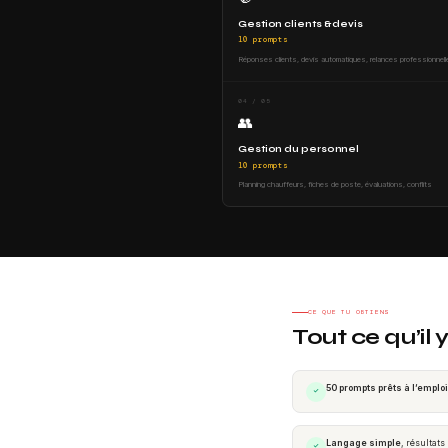
Gestion clients & devis
10 prompts
Réponses clients, devis automatiques, relances professionnel
04 / 05
👥
Gestion du personnel
10 prompts
Planning chauffeurs, fiches de poste, évaluations, conflits
CE QUE TU OBTIENS
Tout ce qu’il 
50 prompts prêts à l’emploi
✓
Langage simple
, résultats
✓