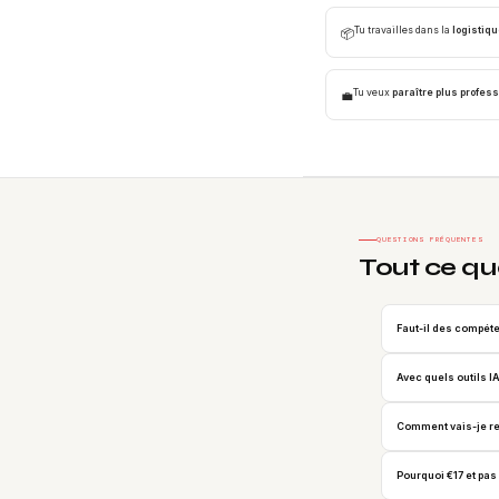
Tu travailles dans la
logistiqu
📦
Tu veux
paraître plus profes
💼
QUESTIONS FRÉQUENTES
Tout ce qu
Faut-il des compéte
Avec quels outils I
Comment vais-je rec
Pourquoi €17 et pas 