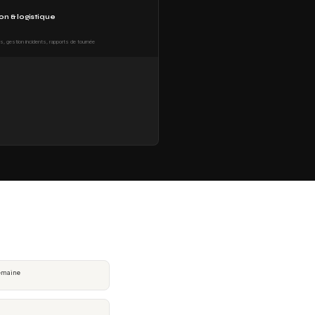
on & logistique
ts, gestion incidents, rapports de tournée
emaine