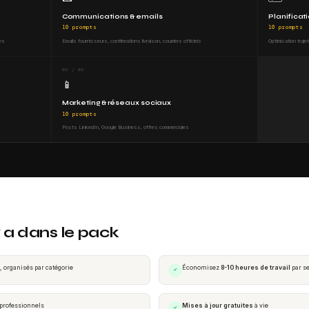
Communications & emails
Planificati
10 prompts
10 prompts
les
Emails fournisseurs, confirmations livraison, courriers officiels
Optimisation traje
05 / 05
📱
Marketing & réseaux sociaux
10 prompts
Posts LinkedIn, Google Business, offres commerciales
y a dans le pack
, organisés par catégorie
Économisez
8-10 heures de travail
par s
✓
 professionnels
Mises à jour gratuites
à vie
✓