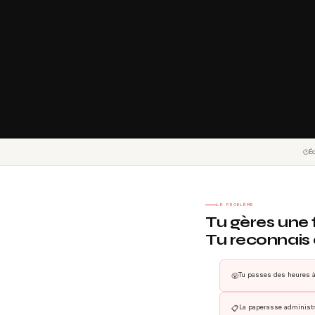
🕐
É
LE PROBLÈME
Tu gères une f
Tu reconnais 
Tu passes des heures à 
😤
La paperasse administr
📋