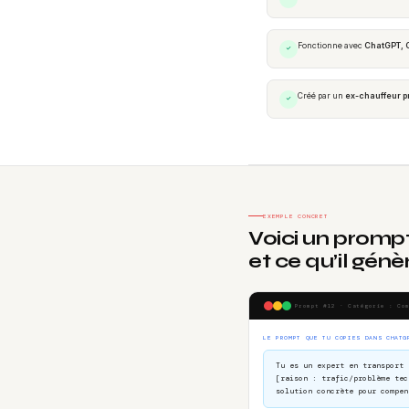
Fonctionne avec
ChatGPT, 
✓
Créé par un
ex-chauffeur p
✓
EXEMPLE CONCRET
Voici un promp
et ce qu’il génè
Prompt #12 · Catégorie : Co
LE PROMPT QUE TU COPIES DANS CHATG
Tu es un expert en transport 
[raison : trafic/problème tec
solution concrète pour compen