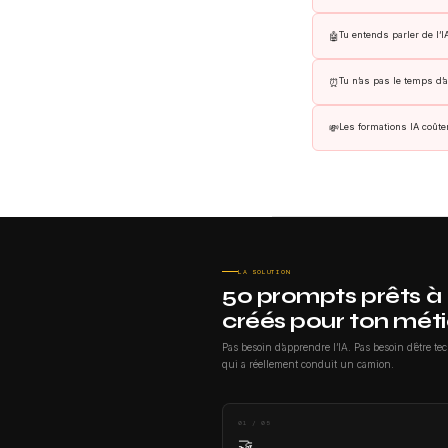
Tu entends parler de l’
🤖
Tu n’as pas le temps d
⏰
Les formations IA coûte
💸
LA SOLUTION
50 prompts prêts à 
créés pour ton méti
Pas besoin d’apprendre l’IA. Pas besoin d’être t
qui a réellement conduit un camion.
01 / 05
🤝