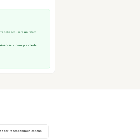
tre colis accusera un retard
énéficiera d’une priorité de
ps à écrire des communications