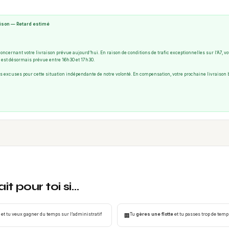
raison — Retard estimé
ncernant votre livraison prévue aujourd’hui. En raison de conditions de trafic exceptionnelles sur l’A7, vo
n est désormais prévue entre 16h30 et 17h30.
excuses pour cette situation indépendante de notre volonté. En compensation, votre prochaine livraison b
it pour toi si…
et tu veux gagner du temps sur l’administratif
Tu
gères une flotte
et tu passes trop de tem
🏢