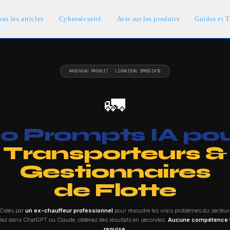
us les articles
Cybersécurité
Avis sur les produits
Guides et T
NOUVEAU PRODUIT · LIVRAISON IMMÉDIATE
🚛
0 Prompts IA po
Transporteurs &
Gestionnaires
de Flotte
Créés par
un ex-chauffeur professionnel
pour résoudre les vrais problèmes du secteur
llez dans ChatGPT ou Claude, obtenez des résultats en secondes.
Aucune compétence 
requise.