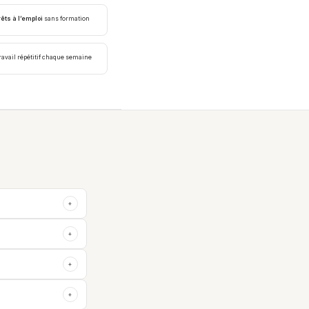
êts à l’emploi
sans formation
ravail répétitif chaque semaine
+
+
+
+