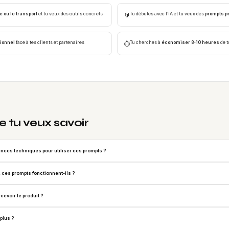
e ou le transport
et tu veux des outils concrets
Tu débutes avec l’IA et tu veux des
prompts pr
🔰
sionnel
face à tes clients et partenaires
Tu cherches à
économiser 8-10 heures
de t
⏱️
e tu veux savoir
nces techniques pour utiliser ces prompts ?
A ces prompts fonctionnent-ils ?
evoir le produit ?
plus ?