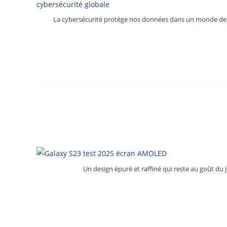
La cybersécurité protège nos données dans un monde de 
PRINCIPAL
TE
Accueil
Politi
Tous les articles
Condit
Anco
Cybersécurité
Retou
Un design épuré et raffiné qui reste au goût du 
Avis sur les produits
Anco
Guides et Tutoriels
Assistance WordPress & SEO