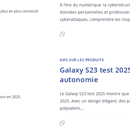
À l’ère du numérique, la cybersécur
plus en plus connecté
données personnelles et profession
cyberattaques, comprendre les risq
RMS
SUIVEZ-NOUS
AVIS SUR LES PRODUITS
que de confidentialité
Galaxy S23 test 202
autonomie
ions d’utilisation du site
nda
Le Galaxy S23 test 2025 montre que
rs et remboursements –
jour en 2025.
2025. Avec un design élégant, des 
nda
polyvalent,…