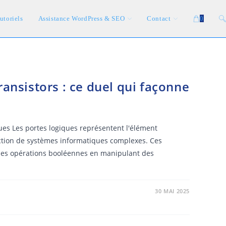
utoriels
Assistance WordPress & SEO
Contact
0
To
we
ransistors : ce duel qui façonne
se
ques Les portes logiques représentent l'élément
ction de systèmes informatiques complexes. Ces
t les opérations booléennes en manipulant des
30 MAI 2025