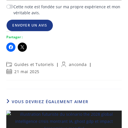
Cette note est fondée sur ma propre expérience et mon
véritable avis.
ENVOYER UN AVIS
Partager :
Post
Auteur/autrice
Guides et Tutoriels
anconda
category:
de
Publication
21 mai 2025
la
publiée :
publication :
VOUS DEVRIEZ ÉGALEMENT AIMER