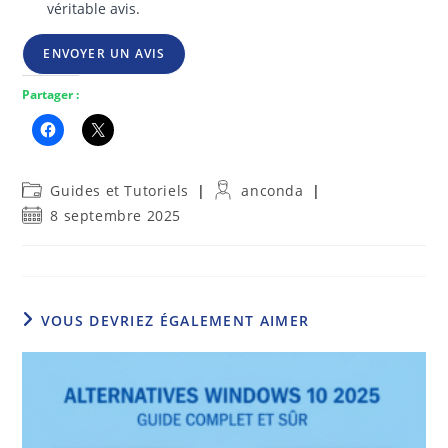
véritable avis.
ENVOYER UN AVIS
Partager :
Post
Auteur/autrice
Guides et Tutoriels
anconda
category:
de
Publication
8 septembre 2025
la
publiée :
publication :
VOUS DEVRIEZ ÉGALEMENT AIMER