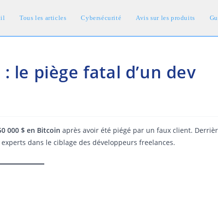
il
Tous les articles
Cybersécurité
Avis sur les produits
Gu
 le piège fatal d’un dev
50 000 $ en Bitcoin
après avoir été piégé par un faux client. Derriè
, experts dans le ciblage des développeurs freelances.