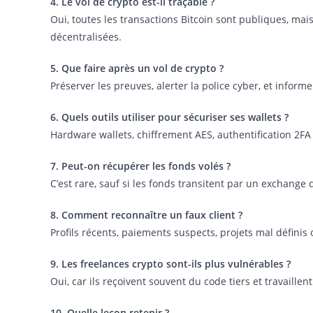
4. Le vol de crypto est-il traçable ?
Oui, toutes les transactions Bitcoin sont publiques, ma
décentralisées.
5. Que faire après un vol de crypto ?
Préserver les preuves, alerter la police cyber, et inform
6. Quels outils utiliser pour sécuriser ses wallets ?
Hardware wallets, chiffrement AES, authentification 2FA
7. Peut-on récupérer les fonds volés ?
C’est rare, sauf si les fonds transitent par un exchange q
8. Comment reconnaître un faux client ?
Profils récents, paiements suspects, projets mal définis
9. Les freelances crypto sont-ils plus vulnérables ?
Oui, car ils reçoivent souvent du code tiers et travaillent
10. Quelle leçon retenir ?