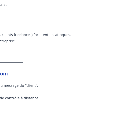
ons :
 clients freelances) facilitent les attaques.
ntreprise.
Zoom
au message du “client”.
 de contrôle à distance
.