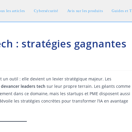
us les articles
Cybersécurité
Avis sur les produits
Guides et T
ech : stratégies gagnantes
ent un outil : elle devient un levier stratégique majeur. Les
 devancer leaders tech
sur leur propre terrain. Les géants comme
vement dans ce domaine, mais les startups et PME disposent aussi
évoile les stratégies concrètes pour transformer l’IA en avantage