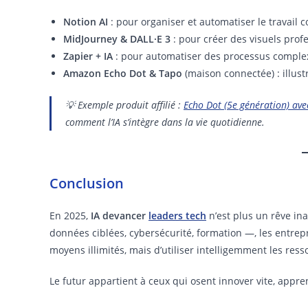
Notion AI
: pour organiser et automatiser le travail co
MidJourney & DALL·E 3
: pour créer des visuels prof
Zapier + IA
: pour automatiser des processus comple
Amazon Echo Dot & Tapo
(maison connectée) : illust
💡 Exemple produit affilié :
Echo Dot (5e génération) ave
comment l’IA s’intègre dans la vie quotidienne.
Conclusion
En 2025,
IA devancer
leaders tech
n’est plus un rêve in
données ciblées, cybersécurité, formation —, les entrepr
moyens illimités, mais d’utiliser intelligemment les res
Le futur appartient à ceux qui osent innover vite, appr