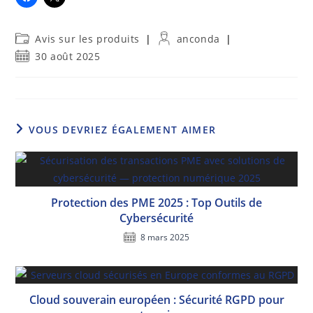
Post
Auteur/autrice
Avis sur les produits
anconda
category:
de
Publication
30 août 2025
la
publiée :
publication :
VOUS DEVRIEZ ÉGALEMENT AIMER
Protection des PME 2025 : Top Outils de
Cybersécurité
8 mars 2025
Cloud souverain européen : Sécurité RGPD pour