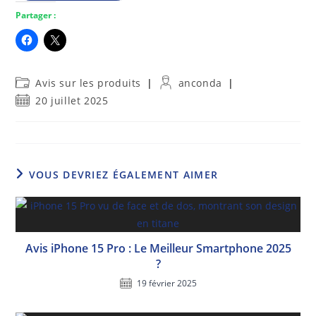
Partager :
Post
Auteur/autrice
Avis sur les produits
anconda
category:
de
Publication
20 juillet 2025
la
publiée :
publication :
VOUS DEVRIEZ ÉGALEMENT AIMER
Avis iPhone 15 Pro : Le Meilleur Smartphone 2025
?
19 février 2025