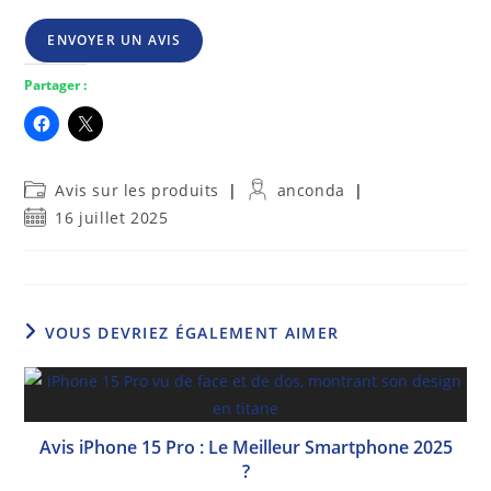
ENVOYER UN AVIS
Partager :
Post
Auteur/autrice
Avis sur les produits
anconda
category:
de
Publication
16 juillet 2025
la
publiée :
publication :
VOUS DEVRIEZ ÉGALEMENT AIMER
Avis iPhone 15 Pro : Le Meilleur Smartphone 2025
?