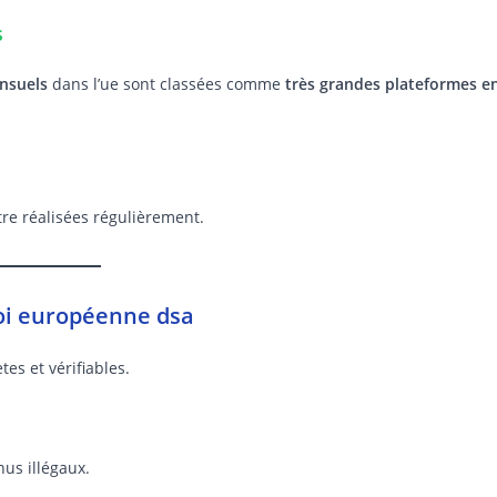
s
ensuels
dans l’ue sont classées comme
très grandes plateformes e
re réalisées régulièrement.
loi européenne dsa
es et vérifiables.
us illégaux.