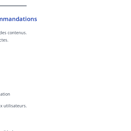
ommandations
 des contenus.
ctes.
ation
 utilisateurs.