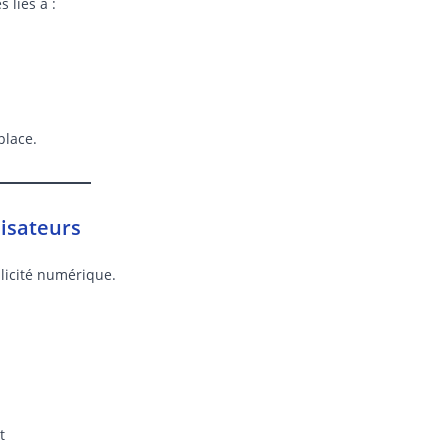
 liés à :
place.
lisateurs
licité numérique.
t