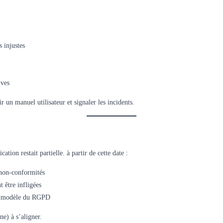
 injustes
)
ives
r un manuel utilisateur et signaler les incidents.
ation restait partielle. à partir de cette date :
non-conformités
 être infligées
le modèle du RGPD
ne) à s’aligner.