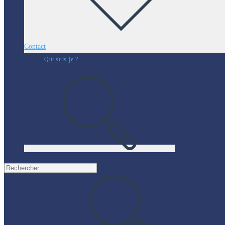
Contact
Qui suis-je ?
Toggle
website
search