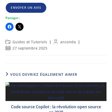
ENVOYER UN AVIS
Partager :
Post
Auteur/autrice
Guides et Tutoriels
anconda
category:
de
Publication
27 septembre 2025
la
publiée :
publication :
VOUS DEVRIEZ ÉGALEMENT AIMER
Code source Copilot : la révolution open source