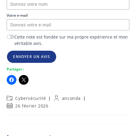
Votre e-mail
Cette note est fondée sur ma propre expérience et mon
véritable avis.
ENVOYER UN AVIS
Partager :
Post
Auteur/autrice
Cybersécurité
anconda
category:
de
Publication
26 février 2026
la
publiée :
publication :