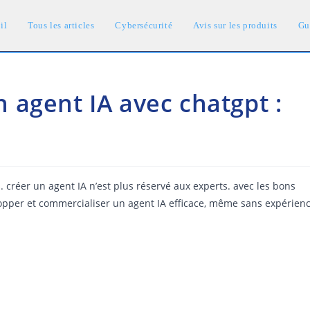
il
Tous les articles
Cybersécurité
Avis sur les produits
Gu
agent IA avec chatgpt :
ous. créer un agent IA n’est plus réservé aux experts. avec les bons
elopper et commercialiser un agent IA efficace, même sans expérien