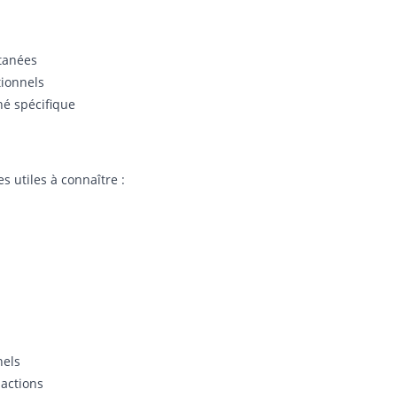
ntanées
tionnels
é spécifique
s utiles à connaître :
nels
 actions