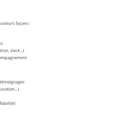
lusieurs façons :
es
tion, slack…)
ccompagnement
t témoignages
ducation…)
iabilité)