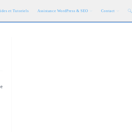
To
ides et Tutoriels
Assistance WordPress & SEO
Contact
we
se
ce