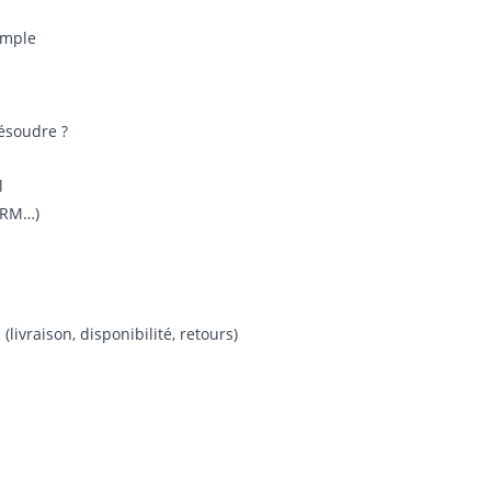
imple
résoudre ?
l
 CRM…)
livraison, disponibilité, retours)