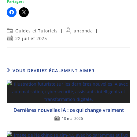
Partager :
Post
Auteur/autrice
Guides et Tutoriels
anconda
category:
de
Publication
22 juillet 2025
la
publiée :
publication :
VOUS DEVRIEZ ÉGALEMENT AIMER
Dernières nouvelles IA : ce qui change vraiment
18 mai 2026