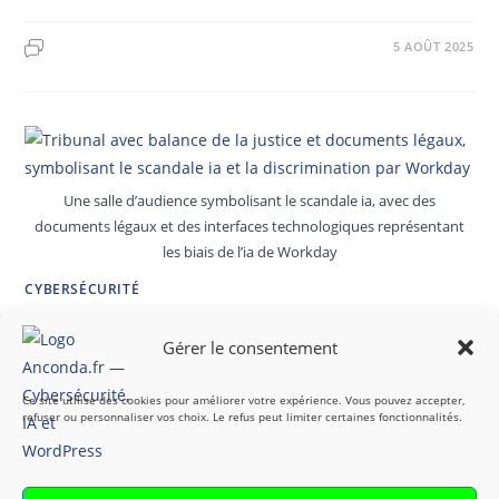
5 AOÛT 2025
Une salle d’audience symbolisant le scandale ia, avec des
documents légaux et des interfaces technologiques représentant
les biais de l’ia de Workday
CYBERSÉCURITÉ
scandale ia : workday face à la
Gérer le consentement
justice pour discrimination
Ce site utilise des cookies pour améliorer votre expérience. Vous pouvez accepter,
l’intelligence artificielle (ia) transforme le recrutement, mais
refuser ou personnaliser vos choix. Le refus peut limiter certaines fonctionnalités.
un scandale ia éclate. derek mobley accuse workday, leader
des logiciels rh, de discriminer via son ia selon l’âge, la race